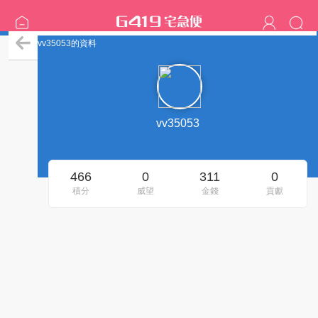
vv35053的資料
vv35053
466
0
311
0
積分
威望
金錢
貢獻