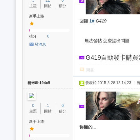
5
12
0
主題
回帖
積分
新手上路
回復
1#
G419
( G: n- D2 t: j8 r7 ]3 Y' 
積分
0
無法發帖.怎麼提出問題
發消息
G419自動發卡購
回復
糯米8h194o5
發表於 2015-3-28 13:14:23
|
0
1
0
主題
回帖
積分
新手上路
你懂的...