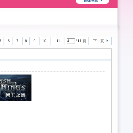
快捷導航
5
6
7
8
9
10
... 11
/ 11 頁
下一頁