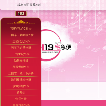
設為首頁
收藏本站
荒野行動PC外掛
三國志．戰略版外掛
王國紀元外掛
列王的紛爭外掛
上古世紀外掛
勁舞團外掛
萬國覺醒外掛
三國志一統天下外掛
激鬥棒球魂外掛
攻城掠地外掛
勇外掛
劍靈外掛
黑色沙漠外掛