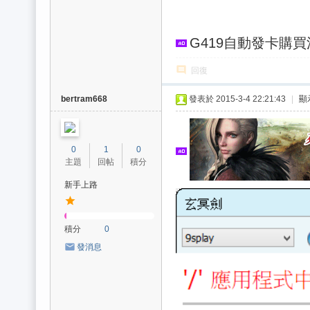
G419自動發卡購
回復
bertram668
發表於 2015-3-4 22:21:43
|
顯
0
1
0
主題
回帖
積分
新手上路
積分
0
發消息