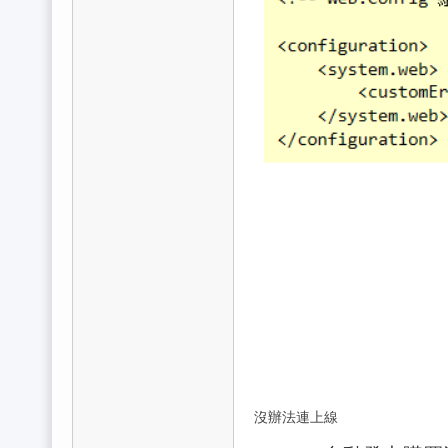
) V: Z. A) C& `* q+ R/ T
* M2 D p( D5 Q
沒辦法連上線