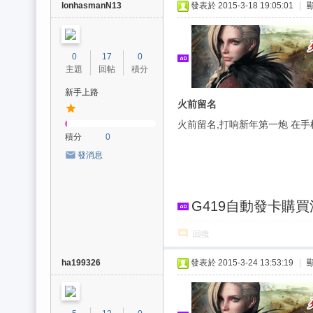
lonhasmanN13
發表於 2015-3-18 19:05:01
|
0
17
0
主題
回帖
積分
新手上路
火前留名
火前留名,打响新年第一炮 在手
積分
0
發消息
G419自動發卡購
回復
ha199326
發表於 2015-3-24 13:53:19
|