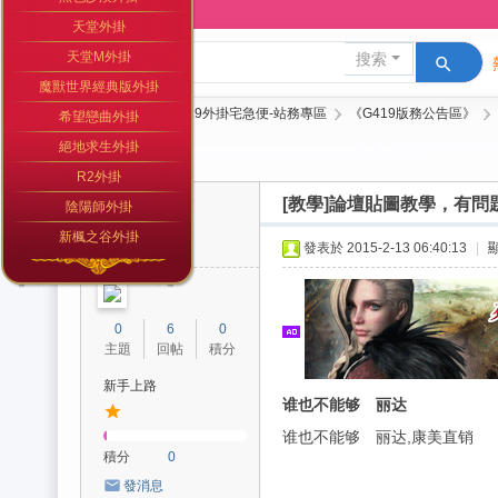
論壇
天堂外掛
天堂M外掛
搜索
魔獸世界經典版外掛
»
論壇
›
G419外掛宅急便-站務專區
›
《G419版務公告區》
›
希望戀曲外掛
G
絕地求生外掛
發新帖
R2外掛
41
樓主:
G419
[教學]論壇貼圖教學，有
陰陽師外掛
9
新楓之谷外掛
外
cq9w1v9109
發表於 2015-2-13 06:40:13
|
掛
宅
0
6
0
急
主題
回帖
積分
便
新手上路
谁也不能够 丽达
谁也不能够 丽达,康美直销
積分
0
發消息