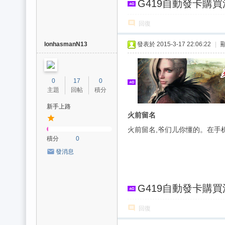
G419自動發卡購
回復
lonhasmanN13
發表於 2015-3-17 22:06:22
|
0
17
0
主題
回帖
積分
新手上路
火前留名
火前留名,爷们儿你懂的。在手
積分
0
發消息
G419自動發卡購
回復