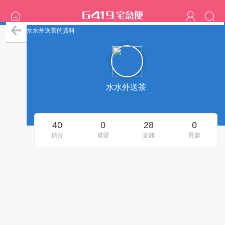
水水外送茶的資料
水水外送茶
40
0
28
0
積分
威望
金錢
貢獻