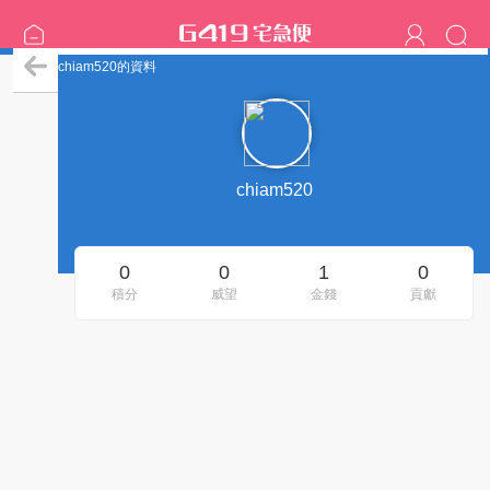
chiam520的資料
chiam520
0
0
1
0
積分
威望
金錢
貢獻