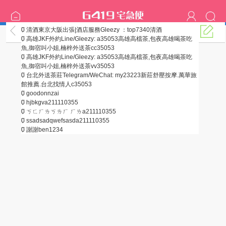
0
清酒東京大阪出張|酒店服務Gleezy ：top7340
清酒
《吞食天地2外掛》
0
高雄JKF外約Line/Gleezy: a35053高雄高檔茶,包夜高雄喝茶吃
魚,御宿叫小姐,楠梓外送茶
cc35053
0
高雄JKF外約Line/Gleezy: a35053高雄高檔茶,包夜高雄喝茶吃
魚,御宿叫小姐,楠梓外送茶
vv35053
0
台北外送茶莊Telegram/WeChat: my23223新莊舒壓按摩.萬華旅
館推薦.台北找情人
c35053
0
good
onnzai
0
hjbkgv
a211110355
0
ㄎㄈㄏㄌㄎㄌㄏ ㄏㄌ
a211110355
0
ssadsadqwefsasd
a211110355
0
謝謝
ben1234