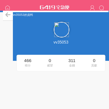
vv35053的資料
vv35053
466
0
311
0
積分
威望
金錢
貢獻